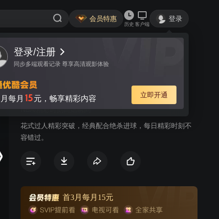
会员特惠
登录
历史
客户端
登录/注册
视频
讨论
同步多端观看记录 尊享高清观影体验
NBA每日最佳时刻
简介
立即开通
15
月每月
元，畅享精彩内容
NBA/精彩时刻高燃瞬间
花式过人精彩突破，经典配合绝杀进球，每日精彩时刻不
容错过。
首3月每月15元