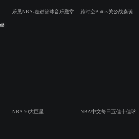
乐见NBA-走进篮球音乐殿堂
跨时空Battle-关公战秦琼
独播
NBA 50大巨星
NBA中文每日五佳十佳球