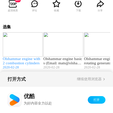
超清画质
评论
收藏
下载
分享
选集
6
07:42
12:11
Olshammar engine with
Olshammar engine basic
Olshammar engine
2 combustion cylinders
s (Email: mats@olsham
rotating generator
2020-02-28
mar.se)
2020-02-28
- Patent: SE 541 
2020-02-28
打开方式
继续使用浏览器
Copyright©
2026
优酷 youku.com
版权所有
京ICP备06050721号-1
优酷
打开
为好内容全力以赴