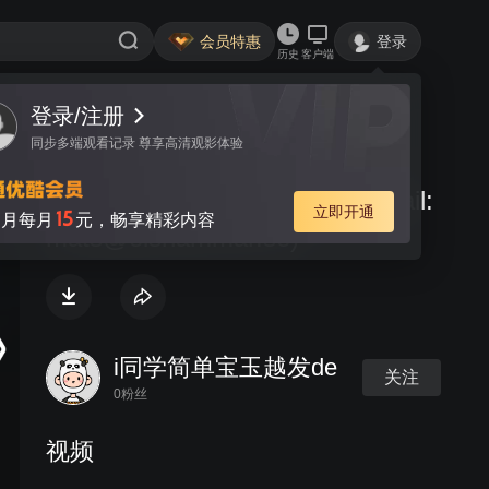
会员特惠
登录
历史
客户端
登录/注册
视频
讨论
同步多端观看记录 尊享高清观影体验
Olshammar engine basics (Email:
立即开通
15
月每月
元，畅享精彩内容
mats@olshammar.se)
i同学简单宝玉越发de
关注
0粉丝
视频