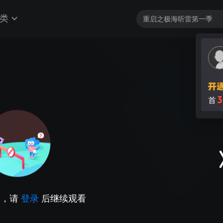
类
3
首
因，请
登录
后继续观看