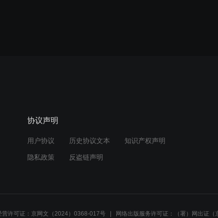
协议声明
用户协议
历史协议文本
知识产权声明
隐私政策
反盗链声明
营许可证：京网文（2024）0368-017号
网络出版服务许可证：（署）网出证（京