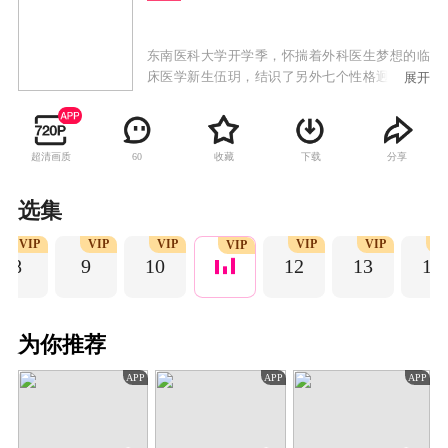
东南医科大学开学季，怀揣着外科医生梦想的临
床医学新生伍玥，结识了另外七个性格迥异的同
展开
学，开启了大学生活。而初探医学奥秘的八人却
因为性格差异、学业挑战问题频出，尤其是伍玥
和高一扬更是火星撞地球。在此过程中，八人逐
超清画质
收藏
下载
分享
60
渐找到自我，关系日渐亲密。陪伴重病母亲就医
的小女孩西西也走进了八人的生活。生命的无
常、真情的可贵，让八个医学生感触良多。护送
选集
母女二人回家的路途中，八人巧思不断，完成了
VIP
VIP
VIP
VIP
VIP
V
母女俩的心愿，也在竹林微风的见证下，齐声宣
VIP
8
9
10
12
13
14
读出希波克拉底誓言，朝着真正的医学生迈进。
为你推荐
APP
APP
APP