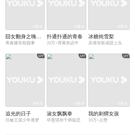
18集全
30集全
40集全
囧女翻身之嗨如花 第一季
扑通扑通的青春
冰糖炖雪梨
青春爆笑校园事
20万+弹幕热议中
吴倩张新成甜上头
APP
APP
APP
30集全
24集全
24集全
追光的日子
淑女飘飘拳
我的刺猬女孩
任敏王源少年逐梦
毕雯珺孙千师徒恋
10万+点赞