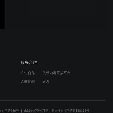
多孔纤维制造工艺
烧结多孔塑料制造工艺
验孕棒吸水棒的工作原理 -
服务合作
用于妊娠和排卵检测的尿液
吸水棒
广告合作
优酷内容开放平台
入驻优酷
娱盘
天然色和着色的各种材质与
Porex Virtek PTFE材质的C
类紫外线吸收对比 中文字幕
）字第266号
出版物经营许可证：新出发京批字第直150118号