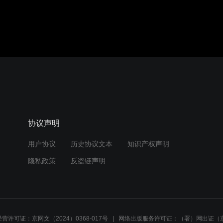
协议声明
用户协议
历史协议文本
知识产权声明
隐私政策
反盗链声明
营许可证：京网文（2024）0368-017号
网络出版服务许可证：（署）网出证（京