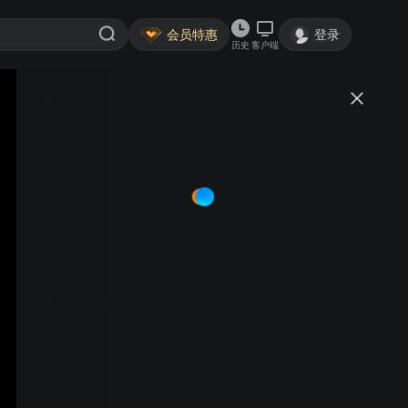
会员特惠
登录
历史
客户端
视频
讨论
Porex 给药装置储液芯 Drug
Delivery
博滤克斯Porex
关注
39粉丝
视频