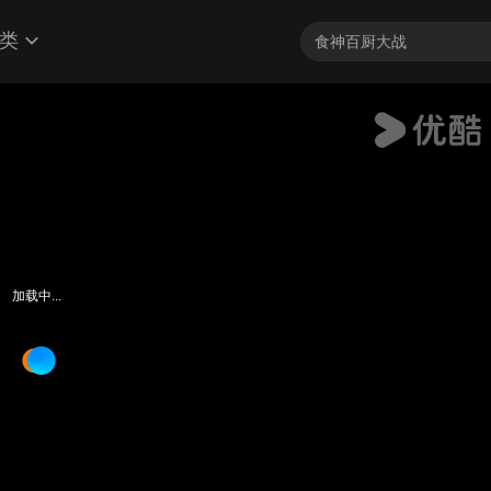
类
加载中...