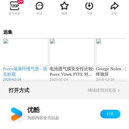
超清画质
评论
收藏
下载
分享
选集
3
02:23
02:39
Porex储液纤维气垫 - 填
电池透气膜安全性比较:
George Nolen - 
e
充粉底
Porex Virtek PTFE 对比
终致辞
2020-02-24
2020-02-24
2018-12-19
膨体ePTFE
打开方式
继续使用浏览器
Copyright©
2026
优酷 youku.com
版权所有
京ICP备06050721号-1
优酷
打开
为好内容全力以赴