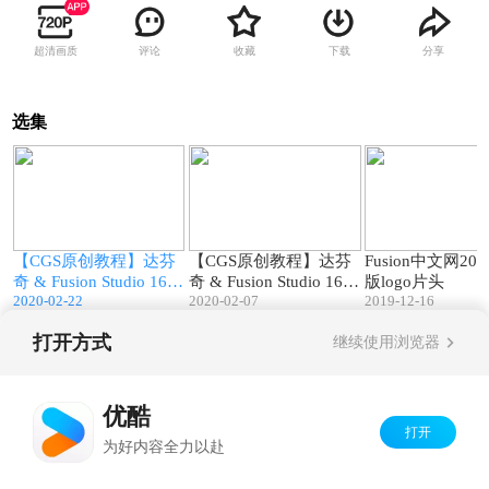
超清画质
评论
收藏
下载
分享
选集
2
07:01
09:05
【CGS原创教程】达芬
【CGS原创教程】达芬
Fusion中文网20
义
奇 & Fusion Studio 16
奇 & Fusion Studio 16
版logo片头
2020-02-22
2020-02-07
2019-12-16
自定义工具栏
界面布局
打开方式
继续使用浏览器
Copyright©
2026
优酷 youku.com
版权所有
京ICP备06050721号-1
优酷
打开
为好内容全力以赴