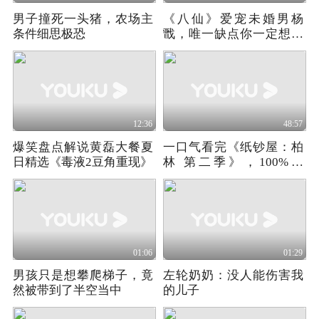
男子撞死一头猪，农场主
《八仙》爱宠未婚男杨
条件细思极恐
戬，唯一缺点你一定想不
到
12:36
48:57
爆笑盘点解说黄磊大餐夏
一口气看完《纸钞屋：柏
日精选《毒液2豆角重现》
林 第二季》，100%主
线，0%感情线
01:06
01:29
男孩只是想攀爬梯子，竟
左轮奶奶：没人能伤害我
然被带到了半空当中
的儿子