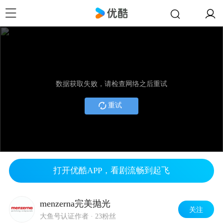
数据获取失败，请检查网络之后重试
重试
打开优酷APP，看剧流畅到起飞
menzerna完美抛光
关注
大鱼号认证作者
·
23粉丝