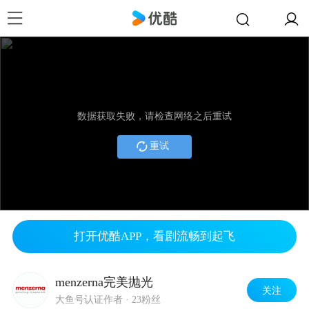
数据获取失败，请检查网络之后重试
重试
打开优酷APP，看剧流畅到起飞
menzerna完美抛光
关注
大鱼号认证作者
·
23粉丝