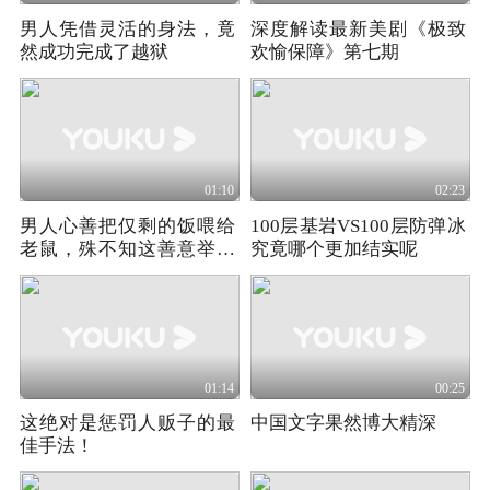
男人凭借灵活的身法，竟
深度解读最新美剧《极致
然成功完成了越狱
欢愉保障》第七期
01:10
02:23
男人心善把仅剩的饭喂给
100层基岩VS100层防弹冰
老鼠，殊不知这善意举动
究竟哪个更加结实呢
救了自己！
01:14
00:25
这绝对是惩罚人贩子的最
中国文字果然博大精深
佳手法！