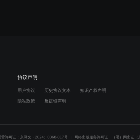
协议声明
用户协议
历史协议文本
知识产权声明
隐私政策
反盗链声明
营许可证：京网文（2024）0368-017号
网络出版服务许可证：（署）网出证（京