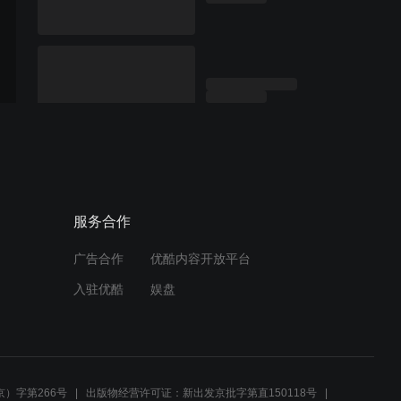
服务合作
广告合作
优酷内容开放平台
入驻优酷
娱盘
）字第266号
出版物经营许可证：新出发京批字第直150118号