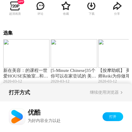
超清画质
评论
收藏
下载
分享
选集
23:54
18:04
新在美容：的课程一世
[5-Minute Chinese]35个
【按摩助眠】 美
爱HOUSE实验室...和您
你可以在家尝试的 美容
师Reiki为你做
2020-03-12
2020-03-12
2020-03-12
的完善裸体口红【1】
疗法
面部护理
打开方式
继续使用浏览器
Copyright©
2026
优酷 youku.com
版权所有
京ICP备06050721号-1
优酷
打开
为好内容全力以赴