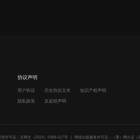
协议声明
用户协议
历史协议文本
知识产权声明
隐私政策
反盗链声明
营许可证：京网文（2024）0368-017号
网络出版服务许可证：（署）网出证（京