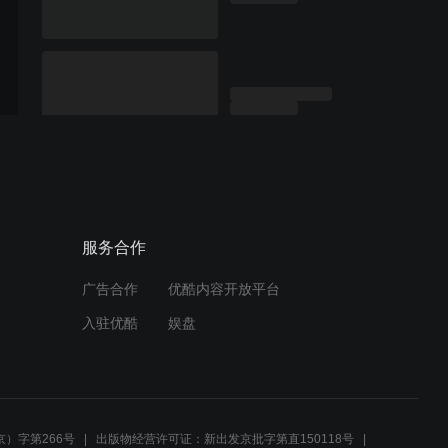
服务合作
广告合作
优酷内容开放平台
入驻优酷
娱盘
）字第266号
出版物经营许可证：新出发京批字第直150118号