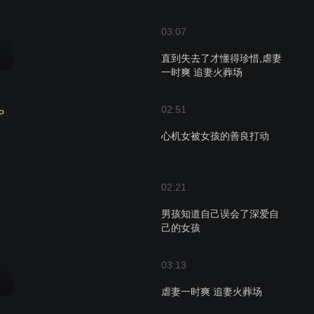
03:07
直到失去了才懂得珍惜,虐妻
一时爽 追妻火葬场
02:51
P
心机女被女孩的善良打动
02:21
男孩知道自己误会了深爱自
己的女孩
03:13
虐妻一时爽 追妻火葬场