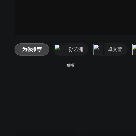
为你推荐
孙艺洲
卓文萱
独播