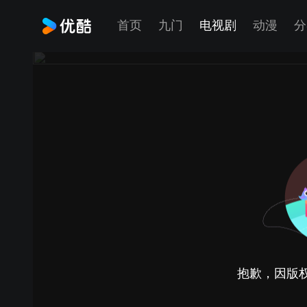
首页
九门
电视剧
动漫
分
抱歉，因版