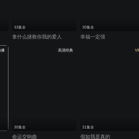
33集全
30集全
拿什么拯救你我的爱人
幸福一定强
独播
高清经典
VI
30集全
31集全
命运交响曲
假如我是真的