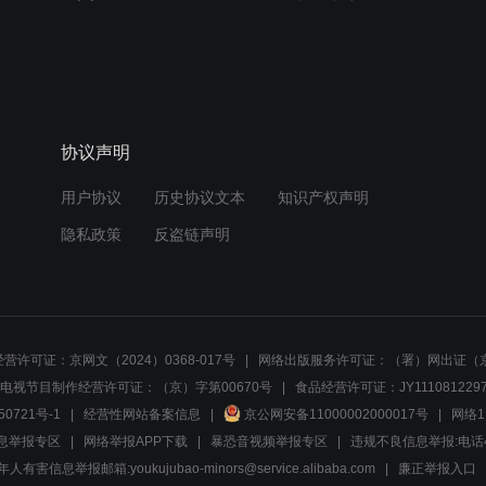
协议声明
用户协议
历史协议文本
知识产权声明
隐私政策
反盗链声明
营许可证：京网文（2024）0368-017号
网络出版服务许可证：（署）网出证（京
电视节目制作经营许可证：（京）字第00670号
食品经营许可证：JY1110812297
50721号-1
经营性网站备案信息
京公网安备11000002000017号
网络1
息举报专区
网络举报APP下载
暴恐音视频举报专区
违规不良信息举报:电话40081
人有害信息举报邮箱:youkujubao-minors@service.alibaba.com
廉正举报入口