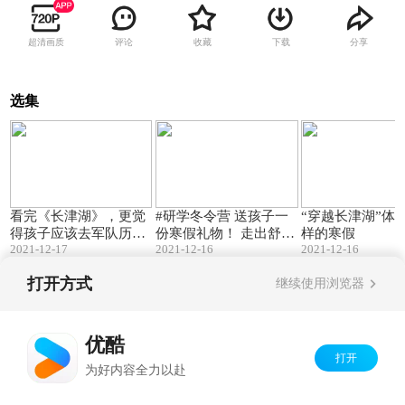
超清画质
评论
收藏
下载
分享
选集
00:54
00:37
看完《长津湖》，更觉
#研学冬令营 送孩子一
“穿越长津湖”体
得孩子应该去军队历练
份寒假礼物！ 走出舒适
样的寒假
2021-12-17
2021-12-16
2021-12-16
一下，改掉生活中的不
圈，“穿越长津湖”体验
良习惯！2022全优全能
不一样的寒假
打开方式
继续使用浏览器
研学冬令营报名通道现
已开启！
Copyright©
2026
优酷 youku.com
版权所有
京ICP备06050721号-1
优酷
打开
为好内容全力以赴