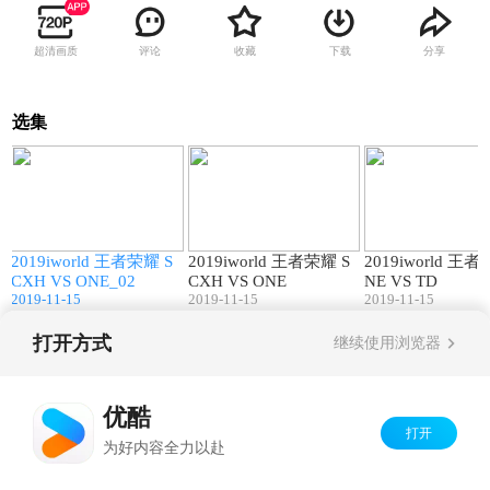
超清画质
评论
收藏
下载
分享
选集
9
16:51
20:41
X
2019iworld 王者荣耀 S
2019iworld 王者荣耀 S
2019iworld 王
CXH VS ONE_02
CXH VS ONE
NE VS TD
2019-11-15
2019-11-15
2019-11-15
打开方式
继续使用浏览器
Copyright©
2026
优酷 youku.com
版权所有
京ICP备06050721号-1
优酷
打开
为好内容全力以赴