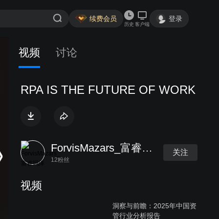
续费会员
登录
历史
客户端
视频
讨论
RPA IS THE FUTURE OF WORK
ForvisMazars_富睿玛泽
关注
12粉丝
视频
洞察与前瞻：2025年中国资
管行业分析报告