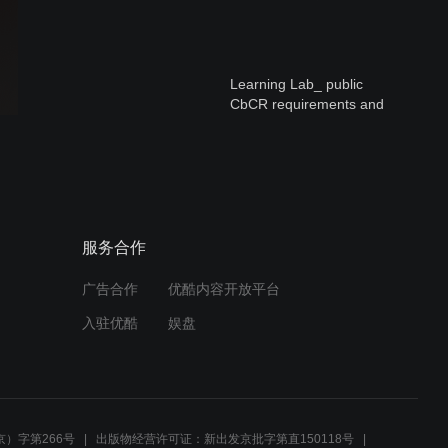
Learning Lab_ public
CbCR requirements and
their impact on EU and
non‑EU groups
转让定价：跨境关联交易须
知和避雷实务分享
服务合作
广告合作
优酷内容开放平台
卡塔尔投资概览 —— 中资
入驻优酷
娱盘
企业市场进入与运营要点
Investing in Qatar - Market
Entry and Operational
）字第266号
出版物经营许可证：新出发京批字第直150118号