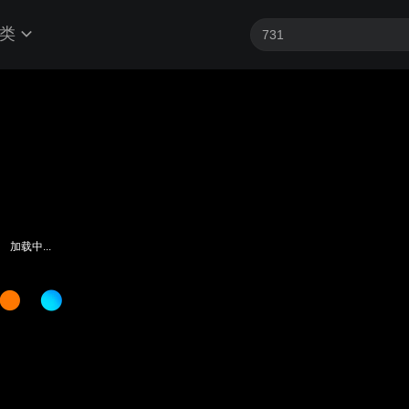
类
加载中...