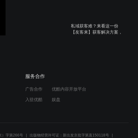
私域获客难？来看这一份
【友客来】获客解决方案，
即学即用！
友客来x福源家具，2天单品
爆卖13万，怎么做到的？
服务合作
广告合作
优酷内容开放平台
疫情期间，企业线上办公和
入驻优酷
娱盘
推广应该怎样做？看这6招
就够了
重疫之下，转危为机，中小
企业如何快速开展线上业
）字第266号
出版物经营许可证：新出发京批字第直150118号