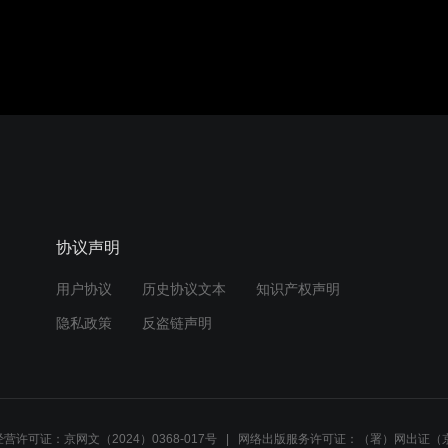
协议声明
用户协议
历史协议文本
知识产权声明
隐私政策
反盗链声明
营许可证：京网文（2024）0368-017号
网络出版服务许可证：（署）网出证（京