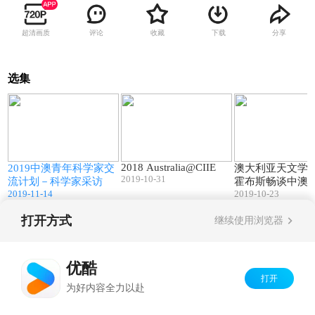
超清画质
评论
收藏
下载
分享
选集
6
02:59
01:43
2018 Australia@CIIE
J
2019中澳青年科学家交
澳大利亚天文学家
2019-10-31
流计划－科学家采访
霍布斯畅谈中澳
2019-11-14
2019-10-23
作
打开方式
继续使用浏览器
Copyright©
2026
优酷 youku.com
版权所有
京ICP备06050721号-1
优酷
打开
为好内容全力以赴