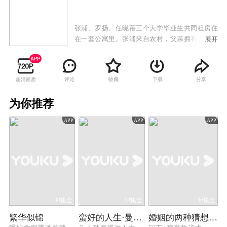
张浦、罗扬、任晓蓓三个大学毕业生共同租房住
在一套公寓里。张浦来自农村，父亲拥有一个大
展开
型的养花基地，家底殷实。罗扬和任晓蓓是一对
恋人。张浦家人要他与肥料厂厂长的女儿成婚。
为了帮助好兄弟张浦躲过家里订下的婚事，罗扬
超清画质
评论
收藏
下载
分享
临时起意，让任晓蓓假扮张浦女友。当张浦家人
看到他漂亮的城里女友任晓蓓之后，都转变了态
为你推荐
度。而张浦也对任晓蓓产生了难以言说的情愫，
这引起了罗扬极端的不满，兄弟为此闹僵，任晓
APP
APP
APP
蓓也为此离开了罗扬。张浦回到家乡为了拯救家
族产业，只好去给吴翠珊家做了上门女婿。罗扬
后悔当初的决定，他想要对张浦表示自己的歉意
并且还上当初借的钱。张浦拒绝了罗扬的补偿，
他告诉罗扬任晓蓓在山里支教。罗扬按图索骥找
到任晓蓓，经过一番波折两人终于走到一起。几
个年轻人逐渐成长，实现着各自的理想。
38集全
18集全
36集全
繁华似锦
蛮好的人生·曼黎传
婚姻的两种猜想 TV版