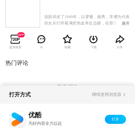
该剧讲述了1949年，以梦珊、曲秀、常缨为代表
的女兵们怀着满腔热血奔赴边疆，在那里认识了
展开
一群独立营的战士，共同携手投入热火朝天的大
生产运动。
超清画质
收藏
下载
分享
10
热门评论
暂无评论
打开方式
继续使用浏览器
Copyright©
2026
优酷 youku.com
版权所有
优酷
京ICP备06050721号-1
打开
为好内容全力以赴