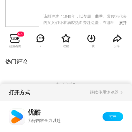
该剧讲述了1949年，以梦珊、曲秀、常缨为代表
的女兵们怀着满腔热血奔赴边疆，在那里认识了
展开
一群独立营的战士，共同携手投入热火朝天的大
生产运动。
超清画质
收藏
下载
分享
7
热门评论
暂无评论
打开方式
继续使用浏览器
Copyright©
2026
优酷 youku.com
版权所有
优酷
京ICP备06050721号-1
打开
为好内容全力以赴