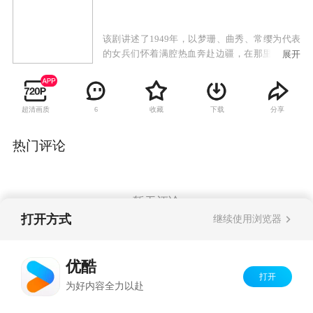
该剧讲述了1949年，以梦珊、曲秀、常缨为代表
的女兵们怀着满腔热血奔赴边疆，在那里认识了
展开
一群独立营的战士，共同携手投入热火朝天的大
生产运动。
超清画质
收藏
下载
分享
6
热门评论
暂无评论
打开方式
继续使用浏览器
Copyright©
2026
优酷 youku.com
版权所有
优酷
京ICP备06050721号-1
打开
为好内容全力以赴