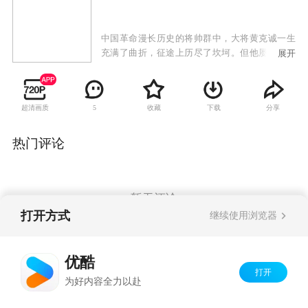
中国革命漫长历史的将帅群中，大将黄克诚一生
充满了曲折，征途上历尽了坎坷。但他屡受挫而
展开
初衷不改，临逆境而信念执著。恰是在艰难挫折
中，显示了他坦荡的襟怀和高尚的品格。曾被陈
云同志赞誉“一代楷模”。黄克诚的经历独特，几
超清画质
收藏
下载
分享
5
度沉浮，大起大落。黄克诚的性格独特，刚正不
阿，敢做敢说。电视连续剧《黄克诚》讲述的便
是这位大将军的真实历史，通过许多生动感人的
热门评论
故事，展现其高尚情操和光辉品德。
暂无评论
打开方式
继续使用浏览器
Copyright©
2026
优酷 youku.com
版权所有
优酷
京ICP备06050721号-1
打开
为好内容全力以赴