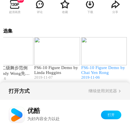
超清画质
评论
收藏
下载
分享
选集
00:17
01:51
00:40
FS6-10 Figure Demo by
FS6-10 Figure Demo by
花式二级舞步范例
Linda Huggins
Chai Yen Rong
ndy Wong先
2019-11-07
2019-11-06
0-16
打开方式
继续使用浏览器
Copyright©
2026
优酷 youku.com
版权所有
京ICP备06050721号-1
优酷
打开
为好内容全力以赴