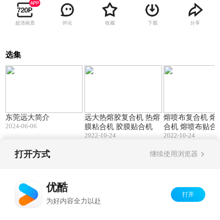
超清画质
评论
收藏
下载
分享
选集
01:09
00:22
东莞远大简介
远大热熔胶复合机 热熔
熔喷布复合机 熔喷布粘
2024-06-06
膜粘合机 胶膜贴合机
合机 熔喷布贴合
2022-10-24
2022-10-24
打开方式
继续使用浏览器
Copyright©
2026
优酷 youku.com
版权所有
京ICP备06050721号-1
优酷
打开
为好内容全力以赴