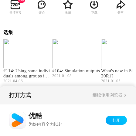
超清画质
评论
收藏
下载
分享
选集
06:14
09:28
#114​: Using same indivi
#104: Simulation outputs
What's new in Si
duals among groups in S
2021-01-08
20R1?
imulx
2021-04-06
2021-01-05
打开方式
继续使用浏览器
Copyright©
2026
优酷 youku.com
版权所有
京ICP备06050721号-1
优酷
打开
为好内容全力以赴