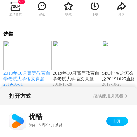
超清画质
评论
收藏
下载
分享
选集
5
22:12
96:19
2019年10月高等教育自
2019年10月高等教育自
SEO排名之怎么
学考试大学语文真题点
学考试大学语文真题点
之20191025直
2019-10-31
2019-10-29
2019-10-25
评（一）
评
打开方式
继续使用浏览器
Copyright©
2026
优酷 youku.com
版权所有
京ICP备06050721号-1
优酷
打开
为好内容全力以赴