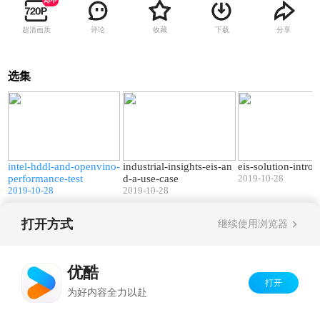
超清画质
评论
收藏
下载
分享
选集
9
08:53
28:54
d
intel-hddl-and-openvino-
industrial-insights-eis-an
eis-solution-intro
performance-test
d-a-use-case
2019-10-28
2019-10-28
2019-10-28
打开方式
继续使用浏览器
Copyright©
2026
优酷 youku.com
版权所有
京ICP备06050721号-1
优酷
打开
为好内容全力以赴