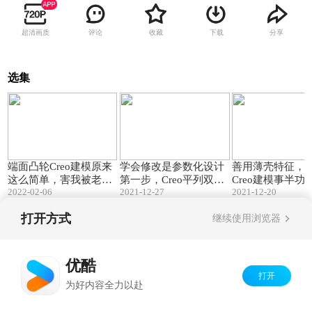
超清画质
评论
收藏
下载
分享
选集
14:16
08:36
端面凸轮Creo建模原来
学会修改是参数化设计
善用薄壳特征，
这么简单，害我被老师
第一步，Creo平列双扭
Creo建模事半功
2022-02-06
2021-12-27
2021-12-20
傅骗了好几年！
弹簧修改方法
打开方式
继续使用浏览器
Copyright©
2026
优酷 youku.com
版权所有
京ICP备06050721号-1
优酷
打开
为好内容全力以赴