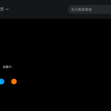
类
加载中...