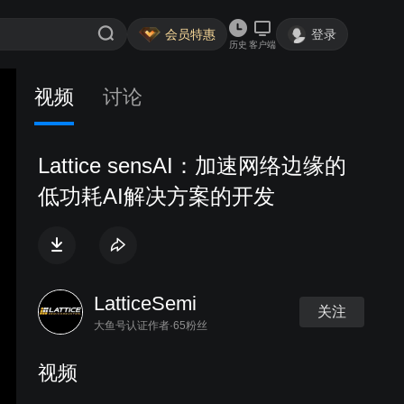
会员特惠
登录
历史
客户端
视频
讨论
Lattice sensAI：加速网络边缘的
低功耗AI解决方案的开发
LatticeSemi
关注
大鱼号认证作者·65粉丝
视频