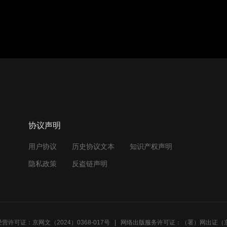
协议声明
用户协议
历史协议文本
知识产权声明
隐私政策
反盗链声明
营许可证：京网文（2024）0368-017号
网络出版服务许可证：（署）网出证（京