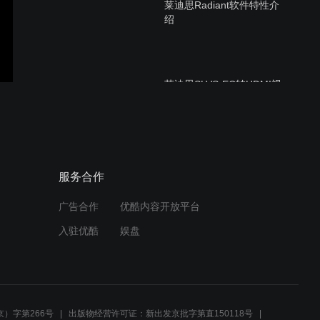
莱迪思Radiant软件特性介
绍
莱迪思SLVS-EC转HDMI视
频桥接演示
CertusPro-NX 5.4GeDP传
服务合作
输演示
广告合作
优酷内容开放平台
入驻优酷
娱盘
MIPI介绍、调试和demo展
示
）字第266号
出版物经营许可证：新出发京批字第直150118号