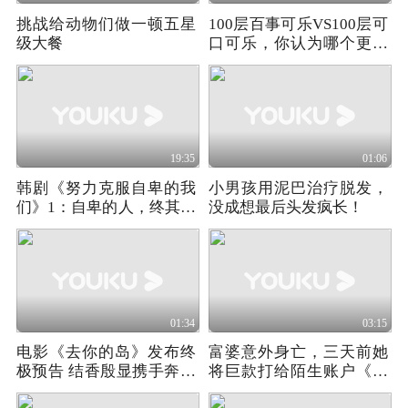
挑战给动物们做一顿五星
100层百事可乐VS100层可
级大餐
口可乐，你认为哪个更加
坚固
19:35
01:06
韩剧《努力克服自卑的我
小男孩用泥巴治疗脱发，
们》1：自卑的人，终其一
没成想最后头发疯长！
生都在等一个懂自己的
人！
01:34
03:15
电影《去你的岛》发布终
富婆意外身亡，三天前她
极预告 结香殷显携手奔赴
将巨款打给陌生账户《科
幻境尽头
斯缇娜酒店》02