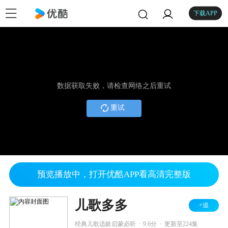
下载APP
数据获取失败，请检查网络之后重试
重试
预览播放中，打开优酷APP看高清完整版
儿歌多多
+追
.
.
经典儿歌适龄启蒙必听
9.6分
更新至224集