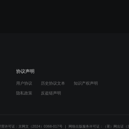
协议声明
用户协议
历史协议文本
知识产权声明
隐私政策
反盗链声明
营许可证：京网文（2024）0368-017号
网络出版服务许可证：（署）网出证（京