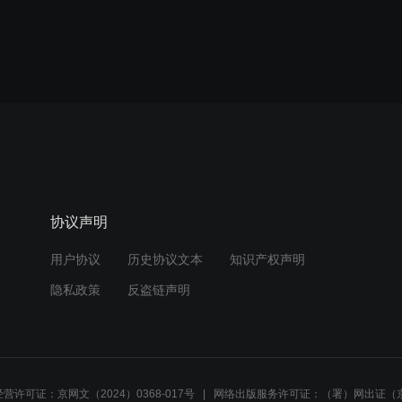
协议声明
用户协议
历史协议文本
知识产权声明
隐私政策
反盗链声明
营许可证：京网文（2024）0368-017号
网络出版服务许可证：（署）网出证（京