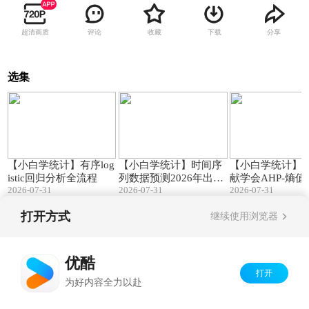
超清画质
评论
收藏
下载
分享
选集
16:41
07:09
【小白学统计】有序log
【小白学统计】时间序
【小白学统计】
istic回归分析全流程
列数据预测2026年出生
献学会AHP-熵
2026-07-31
2026-07-31
2026-07-31
人口为710万到723万
指标体系构建
打开方式
继续使用浏览器
Copyright©
2026
优酷 youku.com
版权所有
京ICP备06050721号-1
优酷
打开
为好内容全力以赴