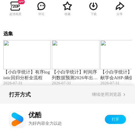
超清画质
评论
收藏
下载
分享
选集
16:41
07:09
【小白学统计】有序log
【小白学统计】时间序
【小白学统计】
istic回归分析全流程
列数据预测2026年出生
献学会AHP-熵
2026-07-31
2026-07-31
2026-07-31
人口为710万到723万
指标体系构建
打开方式
继续使用浏览器
Copyright©
2026
优酷 youku.com
版权所有
京ICP备06050721号-1
优酷
打开
为好内容全力以赴