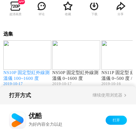
超清画质
评论
收藏
下载
分享
选集
3
01:49
01:39
NS10P 固定型紅外線測
NS50P 固定型紅外線測
NS11P 固定型 
溫儀 100~1600 度
溫儀 0~1600 度
溫儀 0~500 度 /
2019-10-17
2019-10-17
2019-10-16
瞄準
打开方式
继续使用浏览器
Copyright©
2026
优酷 youku.com
版权所有
京ICP备06050721号-1
优酷
打开
为好内容全力以赴