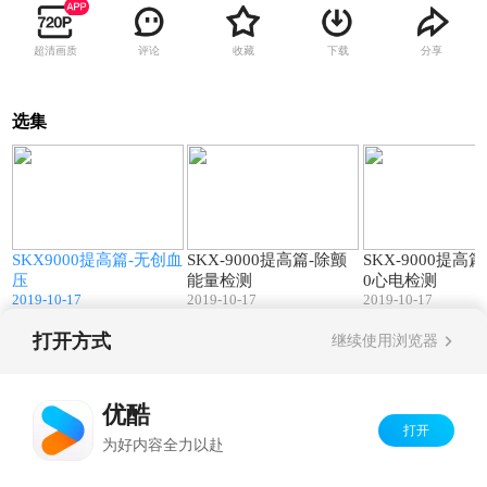
超清画质
评论
收藏
下载
分享
选集
0
27:32
14:56
SKX9000提高篇-无创血
SKX-9000提高篇-除颤
SKX-9000提高篇-
压
能量检测
0心电检测
2019-10-17
2019-10-17
2019-10-17
打开方式
继续使用浏览器
Copyright©
2026
优酷 youku.com
版权所有
京ICP备06050721号-1
优酷
打开
为好内容全力以赴