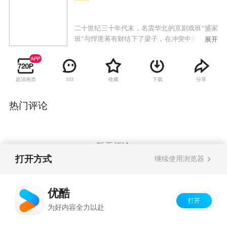
二十世纪三十年代末，名震华北的京剧戏班“盛家
班”与悍匪蒋有财结下了梁子，在冲突中头牌武生
展开
盛忠豪的父亲和恩师皆惨死。父亲临终前逼迫盛
忠豪立下毒誓不能复仇，盛忠豪忍痛带着师弟文
立轩和师妹甄玉环逃往天津。途中几人被溃兵冲
超清画质
收藏
下载
分享
103
散，为了掩护同门，盛忠豪被抓，落入日军劳工
营，在此过程中盛忠豪杀死汉奸报了仇，也因此
错失了与师妹甄玉环重逢的机会，深深相爱的一
热门评论
对同门恋人从此天各一方。多年后，师兄妹三人
战地相逢，百感交集。盛忠豪终于融入革命洪
流，龙家集抗日自卫军被正式改编为八路军独立
营，盛忠豪任营长，文立轩任指导员，兄弟二人
暂无评论
再度并肩作战，最终他们全歼武藤雄一部。
打开方式
继续使用浏览器
Copyright©
2026
优酷 youku.com
版权所有
优酷
京ICP备06050721号-1
打开
为好内容全力以赴