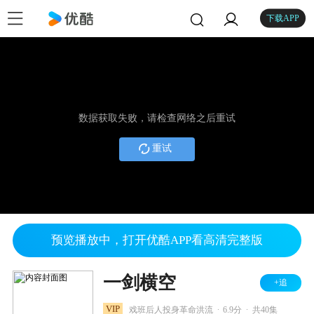
下载APP
数据获取失败，请检查网络之后重试
重试
预览播放中，打开优酷APP看高清完整版
一剑横空
+追
.
.
VIP
戏班后人投身革命洪流
6.9分
共40集