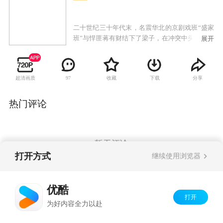
二十世纪三十年代末，名震华北的京剧戏班“盛家
班”与悍匪蒋有财结下了梁子，在冲突中头牌武生
展开
盛忠豪的父亲和恩师皆惨死。父亲临终前逼迫盛
忠豪立下毒誓不能复仇，盛忠豪忍痛带着师弟文
立轩和师妹甄玉环逃往天津。途中几人被溃兵冲
超清画质
收藏
下载
分享
97
散，为了掩护同门，盛忠豪被抓，落入日军劳工
营，在此过程中盛忠豪杀死汉奸报了仇，也因此
错失了与师妹甄玉环重逢的机会，深深相爱的一
热门评论
对同门恋人从此天各一方。多年后，师兄妹三人
战地相逢，百感交集。盛忠豪终于融入革命洪
流，龙家集抗日自卫军被正式改编为八路军独立
营，盛忠豪任营长，文立轩任指导员，兄弟二人
暂无评论
再度并肩作战，最终他们全歼武藤雄一部。
打开方式
继续使用浏览器
Copyright©
2026
优酷 youku.com
版权所有
优酷
京ICP备06050721号-1
打开
为好内容全力以赴