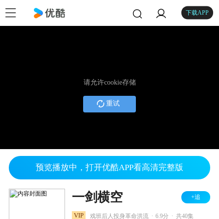
下载APP
请允许cookie存储
重试
预览播放中，打开优酷APP看高清完整版
一剑横空
+追
.
.
VIP
戏班后人投身革命洪流
6.9分
共40集