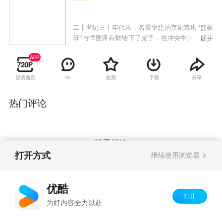
二十世纪三十年代末，名震华北的京剧戏班“盛家
班”与悍匪蒋有财结下了梁子，在冲突中头牌武生
展开
盛忠豪的父亲和恩师皆惨死。父亲临终前逼迫盛
忠豪立下毒誓不能复仇，盛忠豪忍痛带着师弟文
立轩和师妹甄玉环逃往天津。途中几人被溃兵冲
超清画质
收藏
下载
分享
95
散，为了掩护同门，盛忠豪被抓，落入日军劳工
营，在此过程中盛忠豪杀死汉奸报了仇，也因此
错失了与师妹甄玉环重逢的机会，深深相爱的一
热门评论
对同门恋人从此天各一方。多年后，师兄妹三人
战地相逢，百感交集。盛忠豪终于融入革命洪
流，龙家集抗日自卫军被正式改编为八路军独立
营，盛忠豪任营长，文立轩任指导员，兄弟二人
暂无评论
再度并肩作战，最终他们全歼武藤雄一部。
打开方式
继续使用浏览器
Copyright©
2026
优酷 youku.com
版权所有
优酷
京ICP备06050721号-1
打开
为好内容全力以赴