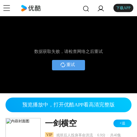
下载APP
数据获取失败，请检查网络之后重试
重试
预览播放中，打开优酷APP看高清完整版
一剑横空
+追
.
.
VIP
戏班后人投身革命洪流
6.9分
共40集