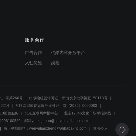
服务合作
广告合作
优酷内容开放平台
入驻优酷
娱盘
）字第266号
出版物经营许可证：新出发京批字第直150118号
6214
互联网宗教信息服务许可证：京（2022）0000083
10报警服务
北京互联网举报中心
北京12345文化市场举报热线
00580、邮箱youkujubao@service.alibaba.com
廉正举报邮箱：wenyulianzheng@alibaba-inc.com
算法公示