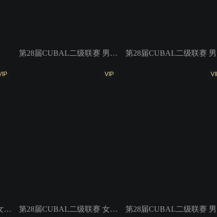
第28届CUBAL二级联赛 男子组5、6名 西电科大VS华侨大学
第2
VIP
VIP
VI
第28届CUBAL二级联赛 女子组冠亚军 西南大学VS上海交大
第28届CUBAL二级联赛 女子组3、4名 华南理工VS湘潭大学
第28