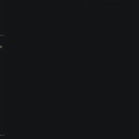
CBA- 杨41+8+4哈达迪单节
16板，同曦111-106主场拿
下上海
06:11
8届CUBAL二级联赛 男子组冠亚军 中飞院VS福建师大
CBA-杨VS上海：得分机器
狂砍41+8+4
P
03:38
CBA-麦卡勒姆VS同曦：攻
防俱佳空砍35+6+7
02:04
CBA-哈达迪VS上海：内线
空霸单节16板贡献9+18+7
02:07
届CUBAL二级联赛 男子组3、4名 沈阳航空VS武汉理工