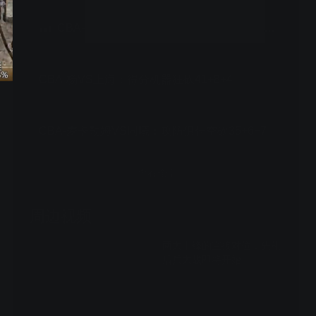
CBA- 杨41+8+4哈达迪单节16板，同曦111-106主场拿下上海
CBA-杨VS上海：得分机器狂砍41+8+4
CBA-麦卡勒姆VS同曦：攻防俱佳空砍35+6+7
查看全部
周边视频
两大中锋的直接对位，先礼
后兵大战即将开始
00:22