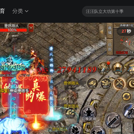
育
分类
26
秒