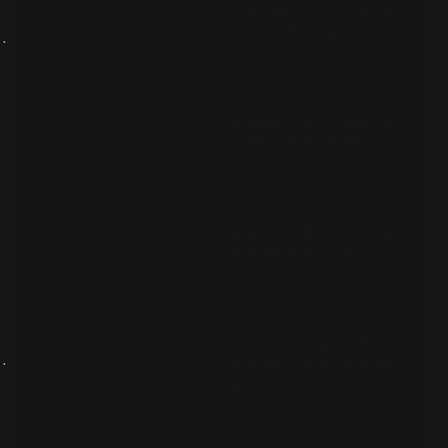
同曦主场拉拉队真养眼，单
论拉拉队表演也精彩
 蒙古国立大学VS政治大学
01:23
简直救命了命了，宋建骅压
哨强投三分命中扳平比分
00:23
关键时刻方显英雄本色，宋
建骅命中压哨三分球
00:29
技术统计：同曦三分球拿到
 香港中文大学VS延世大学
很多优势，最终上海客场惜
败
00:14