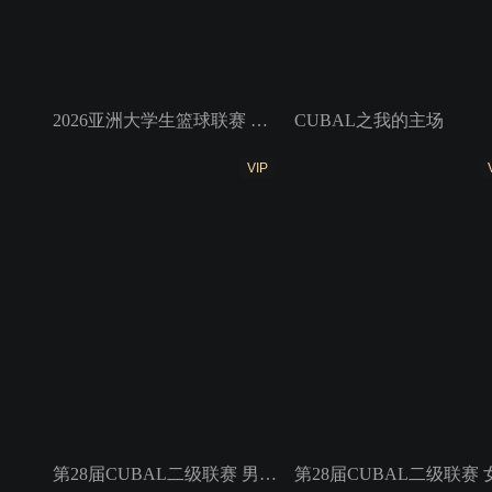
2026亚洲大学生篮球联赛 小组赛 北京大学VS香港中文大学
CUBAL之我的主场
VIP
第28届CUBAL二级联赛 男子组7、8名 河南工大VS内蒙古大学