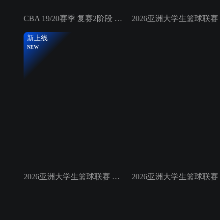
CBA 19/20赛季 复赛2阶段 广东东莞银行VS南京同曦宙光
新上线
NEW
2026亚洲大学生篮球联赛 小组赛 早稻田大学VS清华大学