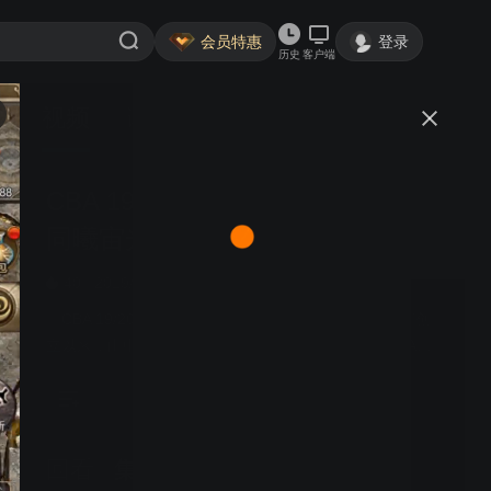
会员特惠
登录
历史
客户端
视频
讨论
CBA 19/20赛季 第24轮 南京
简介
同曦宙光VS上海久事
40
2019/2020CBA
《CBA 19/20赛季》是自1995年中国男子篮球职业联赛创
立以来，由中国篮球协会主办的第24届CBA联赛，CBA球
队数量共计20支，是中国高等级的篮球联赛。CBA为跨年
度主客场制篮球联赛，每年10月份左右季前赛、常规赛，
次年4月份左右季后赛、总决赛，冠军将获得牟作云杯。
回看
集锦