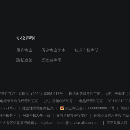
协议声明
用户协议
历史协议文本
知识产权声明
隐私政策
反盗链声明
营许可证：京网文（2024）0368-017号
网络出版服务许可证：（署）网出证（京
电视节目制作经营许可证：（京）字第00670号
食品经营许可证：JY1110812297
50721号-1
经营性网站备案信息
京公网安备11000002000017号
网络1
息举报专区
网络举报APP下载
暴恐音视频举报专区
违规不良信息举报:电话40081
人有害信息举报邮箱:youkujubao-minors@service.alibaba.com
廉正举报入口