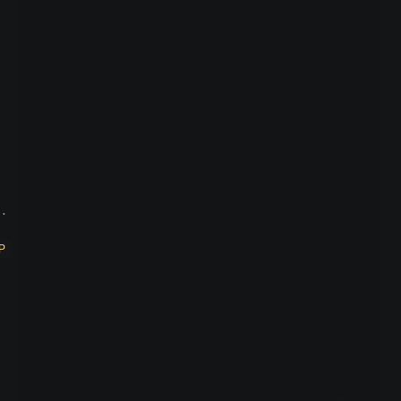
决胜时刻！雅布赛莱严防死
守两次封盖麦卡勒姆
00:54
神仙打架！杨抢断莫泰和雅
布赛莱完成配合命中追身三
分
00:40
同曦双子星上演绝妙配合，
赛 清华大学VS悉尼大学
杨送空接雅布赛莱力劈华山
笑纳大礼
P
00:28
上海的反击效率真高！罗旭
东切掉杨的进攻董瀚麟上篮
暴扣
00:39