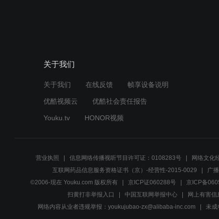
关于我们
关于我们
在线反馈
帧享设备说明
优酷视频云
优酷社会责任报告
Youku.tv
HONOR视频
营业执照
信息网络传播视听节目许可证：0108283号
网络文化经
互联网药品信息服务资格证书（京）-经营性-2015-0029
广播
©2006-现在 Youku.com 版权所有
京ICP证060288号
京ICP备060
扫黄打非举报入口
中国互联网举报中心
网上有害信
网络内容从业者违规举报：youkujubao-zx@alibaba-inc.com
未成年