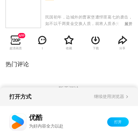
民国初年，边城外的曹家堡遭悍匪葛七的袭击，
如不以千两黄金交换人质，就将人质杀光。警骑
展开
队长铁君石一心剿匪，却与保安总对队长毛子云
发生了冲突。消失了十年又现身的匪首姚方、北
洋政府的侦探等人此时也云集边城。战乱中，同
超清画质
收藏
下载
分享
1
时爱上了铁君石的三个女人：绸缎庄掌柜苏锦
华、女侠关家燕、农家姑娘魏晓兰，又与身边的
男人纠缠着恩恩怨怨。
热门评论
暂无评论
打开方式
继续使用浏览器
Copyright©
2026
优酷 youku.com
版权所有
优酷
京ICP备06050721号-1
打开
为好内容全力以赴