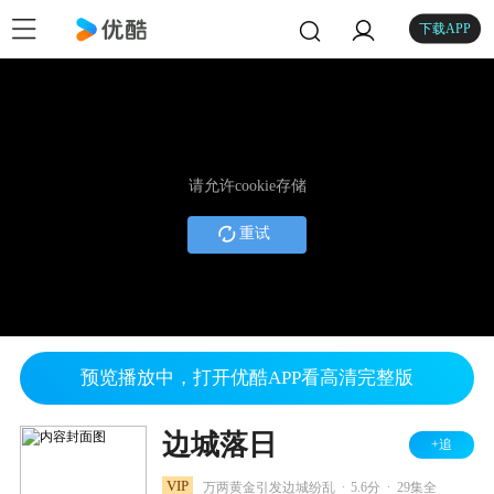
下载APP
请允许cookie存储
重试
预览播放中，打开优酷APP看高清完整版
边城落日
+追
.
.
VIP
万两黄金引发边城纷乱
5.6分
29集全