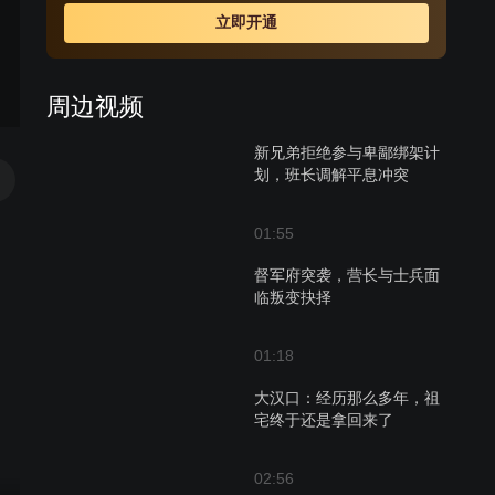
立即开通
周边视频
新兄弟拒绝参与卑鄙绑架计
划，班长调解平息冲突
01:55
督军府突袭，营长与士兵面
临叛变抉择
01:18
大汉口：经历那么多年，祖
宅终于还是拿回来了
02:56