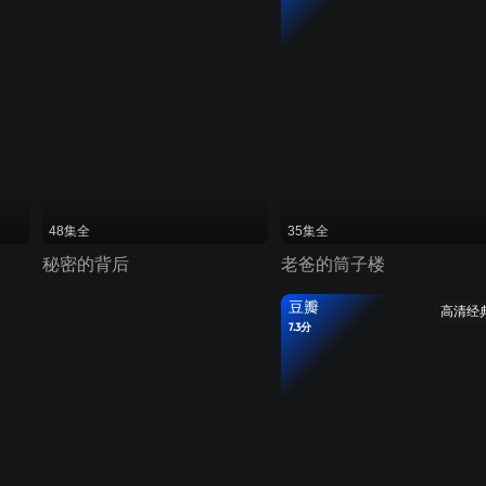
48集全
35集全
秘密的背后
老爸的筒子楼
豆瓣
高清经
7.3分