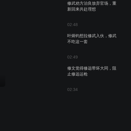
修武劝方治良放弃官场，重
新回来共赴理想
02:48
叶炳钧想拉修武入伙，修武
不吃这一套
02:49
修文觉得修远带坏大同，阻
止修远运枪
02:34
大桥方案出事故，陆修武只
能独自修大堤
01:31