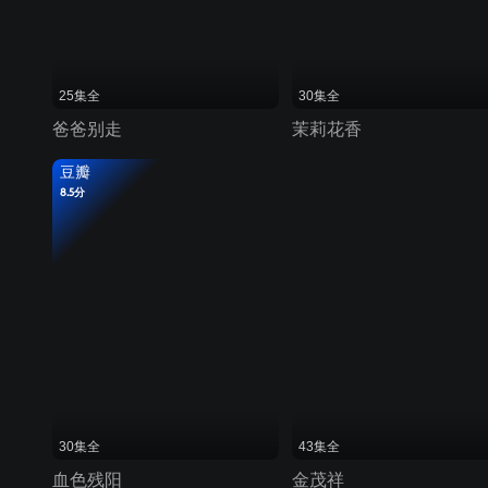
25集全
30集全
爸爸别走
茉莉花香
豆瓣
8.5分
30集全
43集全
血色残阳
金茂祥