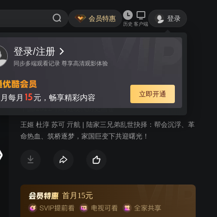
会员特惠
登录
历史
客户端
登录/注册
视频
讨论
1
同步多端观看记录 尊享高清观影体验
大汉口
简介
立即开通
15
月每月
元，畅享精彩内容
中国/2011/书写近现代历史画卷
王姬 杜淳 苏可 亓航 | 陆家三兄弟乱世抉择：帮会沉浮、革
命热血、筑桥逐梦，家国巨变下共迎曙光！
首月15元