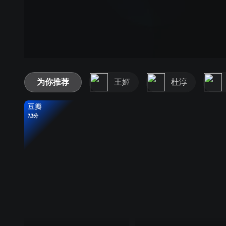
为你推荐
王姬
杜淳
豆瓣
7.3分