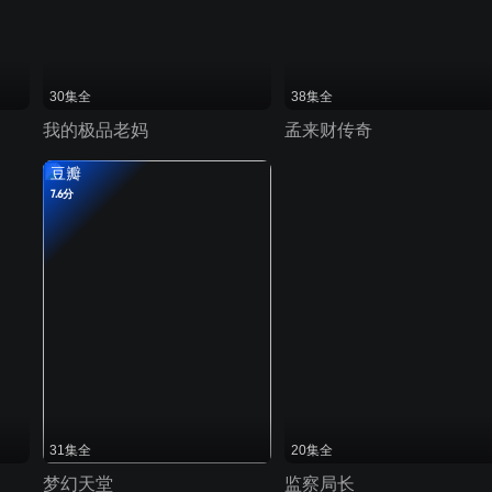
30集全
38集全
我的极品老妈
孟来财传奇
豆瓣
7.6分
31集全
20集全
梦幻天堂
监察局长