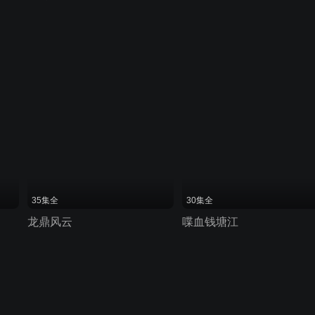
35集全
30集全
龙鼎风云
喋血钱塘江