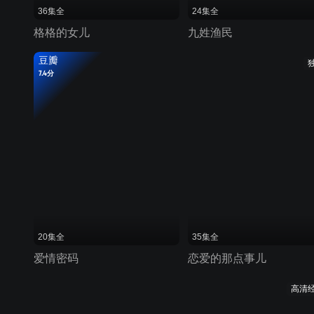
36集全
24集全
格格的女儿
九姓渔民
豆瓣
7.4分
20集全
35集全
爱情密码
恋爱的那点事儿
高清