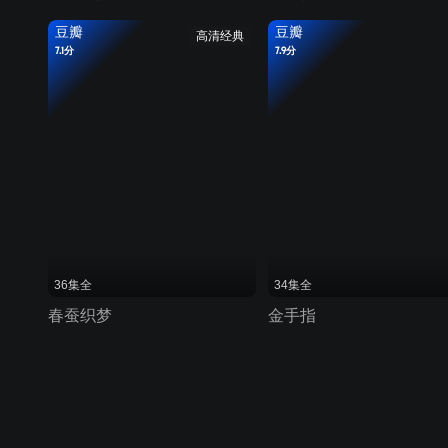
豆瓣
豆瓣
高清经典
7.1分
7.9分
36集全
34集全
春蚕织梦
金手指