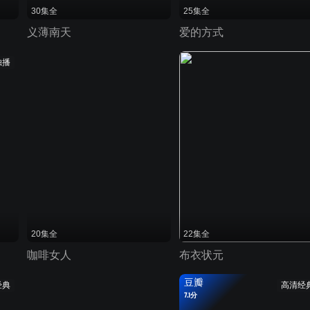
30集全
25集全
义薄南天
爱的方式
独播
20集全
22集全
咖啡女人
布衣状元
豆瓣
经典
高清经
7.1分