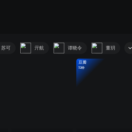
苏可
亓航
谭晓令
董玥
豆瓣
7.3分