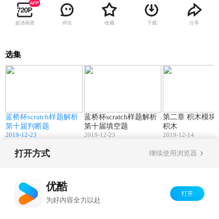
超清画质
评论
收藏
下载
分享
选集
4
13:58
19:16
蓝桥杯scratch样题解析
蓝桥杯scratch样题解析
第二章 积木模块 
第十届判断题
第十届填空题
积木
2019-12-23
2019-12-23
2019-12-14
打开方式
继续使用浏览器
Copyright©
2026
优酷 youku.com
版权所有
京ICP备06050721号-1
优酷
打开
为好内容全力以赴