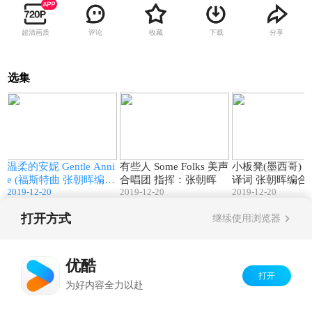
超清画质
评论
收藏
下载
分享
选集
8
03:31
03:08
温柔的安妮 Gentle Anni
有些人 Some Folks 美声
小板凳(墨西哥) 陈复君
中
e (福斯特曲 张朝晖编合
合唱团 指挥：张朝晖
译词 张朝晖编合唱
2019-12-20
2019-12-20
2019-12-20
唱) 美声合唱团
声合唱团 (男声小
打开方式
继续使用浏览器
Copyright©
2026
优酷 youku.com
版权所有
京ICP备06050721号-1
优酷
打开
为好内容全力以赴