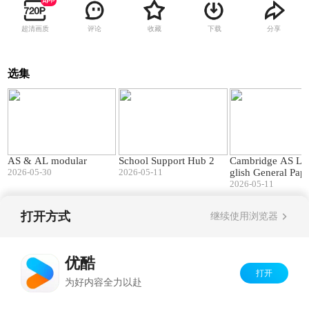
超清画质
评论
收藏
下载
分享
选集
40:07
01:45
AS & AL modular
School Support Hub 2
Cambridge AS Le
2026-05-30
2026-05-11
glish General Pap
t's changed
2026-05-11
打开方式
继续使用浏览器
Copyright©
2026
优酷 youku.com
版权所有
京ICP备06050721号-1
优酷
打开
为好内容全力以赴