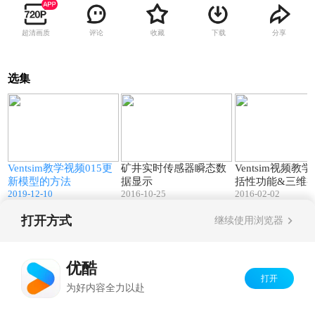
超清画质
评论
收藏
下载
分享
选集
1
08:15
00:17
Ventsim教学视频015更
矿井实时传感器瞬态数
Ventsim视频教学
新模型的方法
据显示
括性功能&三维
2019-12-10
2016-10-25
2016-02-02
打开方式
继续使用浏览器
Copyright©
2026
优酷 youku.com
版权所有
京ICP备06050721号-1
优酷
打开
为好内容全力以赴