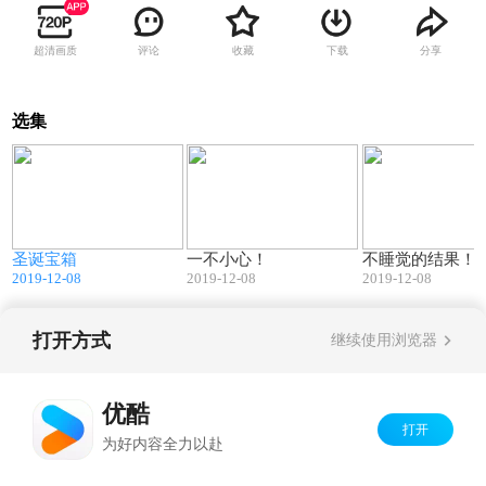
超清画质
评论
收藏
下载
分享
选集
4
10:44
11:58
圣诞宝箱
一不小心！
不睡觉的结果！
2019-12-08
2019-12-08
2019-12-08
打开方式
继续使用浏览器
Copyright©
2026
优酷 youku.com
版权所有
京ICP备06050721号-1
优酷
打开
为好内容全力以赴