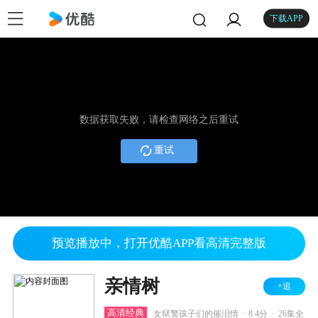
下载APP
数据获取失败，请检查网络之后重试
重试
预览播放中，打开优酷APP看高清完整版
亲情树
+追
.
.
高清经典
女狱警孩子们的催泪情
8.4分
26集全