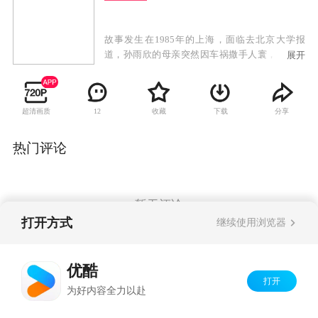
故事发生在1985年的上海，面临去北京大学报
道，孙雨欣的母亲突然因车祸撒手人寰，留下了
展开
三个未成年的弟妹，而这三个孩子都是母亲当狱
警时收养的犯人的后代。孙雨欣放弃了上大学的
念头，靠打工抚养三个没有血缘关系的弟妹，中
超清画质
收藏
下载
分享
12
间她还有一段短暂的婚姻。十年后，弟妹陆续长
大成人，而孙雨欣也在考虑要不要嫁给一直帮助
自己始终未婚的中学同学彭大暑。当年和她一同
热门评论
考取北京大学的田风如今海外归来，交谈中得知
孙雨欣多年来的不易，他帮助孙雨欣将“亲情
树”系列服饰推向市场。孙雨欣原本想在新闻发布
会上与彭大暑举行婚礼，不料节外生枝，发生了
暂无评论
谁都想不到的一幕。
打开方式
继续使用浏览器
Copyright©
2026
优酷 youku.com
版权所有
优酷
京ICP备06050721号-1
打开
为好内容全力以赴